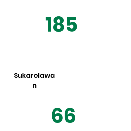
185
Sukarelawa
n
66