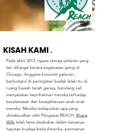
KISAH KAMI
.
REACH memberi peluang kepada para
belia pelarian dan keluarga mereka untuk
Pada akhir 2013, nyawa remaja pelarian yang
belajar yang berfokus pada pendidikan
lain dihargai kerana keganasan geng di
STEAM dan sukan pengembaraan.
Chicago. Anggota komuniti pelarian,
berkumpul di peringatan budak lelaki itu di
ruang bawah tanah gereja, berulang kali
menyatakan keprihatinan mereka terhadap
keselamatan dan kesejahteraan anak-anak
mereka. Mereka melaporkan apa yang
dimaksudkan oleh Pengasas REACH,
Shana
Wills
telah lama disaksikan dalam karyanya -
hasutan budaya belia Amerika, permainan